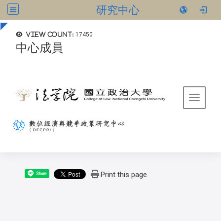
研究中心
:::
View count:
17450
中心成員
Toggle 
Print this page
Share